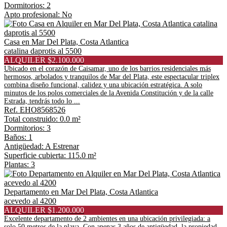
Dormitorios: 2
Apto profesional: No
Casa en Mar Del Plata, Costa Atlantica
catalina daprotis al 5500
ALQUILER $2.100.000
Ubicado en el corazón de Caisamar, uno de los barrios residenciales más
hermosos, arbolados y tranquilos de Mar del Plata, este espectacular triplex
combina diseño funcional, calidez y una ubicación estratégica. A solo
minutos de los polos comerciales de la Avenida Constitución y de la calle
Estrada, tendrás todo lo ...
Ref. EHO8568526
Total construido: 0.0 m²
Dormitorios: 3
Baños: 1
Antigüedad: A Estrenar
Superficie cubierta: 115.0 m²
Plantas: 3
Departamento en Mar Del Plata, Costa Atlantica
acevedo al 4200
ALQUILER $1.200.000
Excelente departamento de 2 ambientes en una ubicación privilegiada: a
solo 50 metros de la playa. Con apenas 3 años de antigüedad, la propiedad