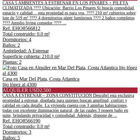
CASA 5 AMBIENTES A ESTRENAR EN LOS PINARES + PILETA
CLIMATIZADA ???? Ubicación: Barrio Los Pinares Si buscás comodidad,
espacio y calidad… esta propiedad es para vos. ???? 210 m² cubiertos sobre
lote de 519 m² ???? 4 dormitorios súper luminosos ???? 2 baños completos
???? Amplio living comedor ???? ...
Ref. EHO8566812
Total construido: 0.0 m²
Dormitorios: 4
Baños: 2
Antigüedad: A Estrenar
Superficie cubierta: 210.0 m²
Plantas: 2
Casa en Mar Del Plata, Costa Atlantica
lijo lópez al 4300
ALQUILER USD2.500
CASA A ESTRENAR – ZONA CONSTITUCIÓN Descubrí esta exclusiva
propiedad a estrenar, diseñada para quienes buscan amplitud, confort y
calidad en cada detalle. La vivienda cuenta con 3 amplias habitaciones,
todas con excelente iluminación natural, de las cuales 3 poseen baño en
suite, brindando privacidad y comodidad. Además, dispone de ...
Ref. EHO8566190
Total construido: 0.0 m²
Dormitorios: 3
Baños: 5