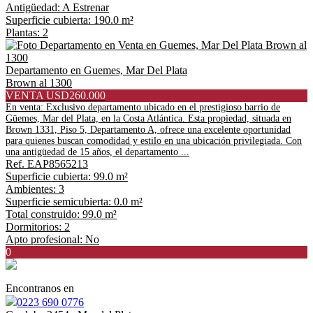
Antigüedad: A Estrenar
Superficie cubierta: 190.0 m²
Plantas: 2
Departamento en Guemes, Mar Del Plata
Brown al 1300
VENTA USD260.000
En venta: Exclusivo departamento ubicado en el prestigioso barrio de
Güemes, Mar del Plata, en la Costa Atlántica. Esta propiedad, situada en
Brown 1331, Piso 5, Departamento A, ofrece una excelente oportunidad
para quienes buscan comodidad y estilo en una ubicación privilegiada. Con
una antigüedad de 15 años, el departamento ...
Ref. EAP8565213
Superficie cubierta: 99.0 m²
Ambientes: 3
Superficie semicubierta: 0.0 m²
Total construido: 99.0 m²
Dormitorios: 2
Apto profesional: No
0
Encontranos en
0223 690 0776