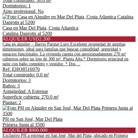
Total construido: 30.0 m²
Dormitorios: 1
Apto profesional: No
Casa en Mar Del Plata, Costa Atlantica
Catalina Daprotis al 5200
ALQUILER USD2.200
Casa en alquiler – Barrio Parque Luro Excelente propiedad de amplias
dimensiones, ideal para familias que buscan comodidad, seguridad y
espacios funcionales. La vivienda cuenta con aproximadamente 270 m²
cubiertos sobre un lote de 300 m². Planta Alta * Dormitorio principal en
suite con baño completo y vestidor. * Dos ...
Ref. EHO8516970
Total construido: 0.0 m²
Dormitorios: 3
Baños: 3
Antigüedad: A Estrenar
Superficie cubierta: 270.0 m²
Plantas: 2
PH en San José, Mar Del Plata
Primera Junta al 3500
ALQUILER $900.000
Exclusivo PH a estrenar en San José, Mar del Plata, ubicado en Primera