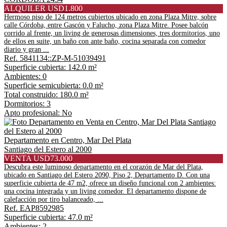
ALQUILER USD1.800
Hermoso piso de 124 metros cubiertos ubicado en zona Plaza Mitre, sobre
calle Córdoba, entre Gascón y Falucho, zona Plaza Mitre. Posee balcón
corrido al frente, un living de generosas dimensiones, tres dormitorios, uno
de ellos en suite, un baño con ante baño, cocina separada con comedor
diario y gran ...
Ref. 5841134::ZP-M-51039491
Superficie cubierta: 142.0 m²
Ambientes: 0
Superficie semicubierta: 0.0 m²
Total construido: 180.0 m²
Dormitorios: 3
Apto profesional: No
Departamento en Centro, Mar Del Plata
Santiago del Estero al 2000
VENTA USD73.000
Descubra este luminoso departamento en el corazón de Mar del Plata,
ubicado en Santiago del Estero 2090, Piso 2, Departamento D. Con una
superficie cubierta de 47 m2, ofrece un diseño funcional con 2 ambientes:
una cocina integrada y un living comedor. El departamento dispone de
calefacción por tiro balanceado, ...
Ref. EAP8592985
Superficie cubierta: 47.0 m²
Ambientes: 2