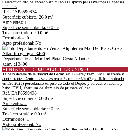
Calefaccion tiro balanceado sin muebles Espacio para lavarropas Expensas
incluidas
Ref. EAP8590674
Superficie cubierta: 26.0 m²
Ambientes: 1
Superficie semicubierta: 0.0 m²
Total construido: 26.0 m²
Dormitorios: 0
Apto profesional: No
Departamento en Mar Del Plata, Costa Atlantica
garay al 3400
VENTA USD115.000 | ALQUILER USD950
Te paso detalle de la unidad de Garay 3451 (Garay Flex) 3ro C al frente y
contrafrente. Depto nuevo a estrenar 2 amb. de 60mt2 (edificio terminado
en Dic 2025) porcelanato en piso de todo el Depto, y paredes en cocina y
baño. DVH, aberturas de aluminio de primera calidad, ...
Ref. EAP8590498
Superficie cubierta: 60.0 m²
Ambientes: 2
Superficie semicubierta: 0.0 m²
Total construido: 0.0 m²
Dormitorios: 1
Apto profesional: No