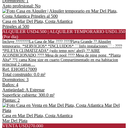
Dormitorios: 1
Apto profesional: No
Casa en Mar Del Plata, Costa Atlantica
Pringles al 500
ALQUILER USD4.500 | ALQUILER TEMPORARIO USD1.350
(Por dia)
Incluye ????????La Casa de Mar ???? ????Playa Grande ?? Alquiler
temporario. *SERVICIOS* *INCLUIDOS* ```Info instalaciones``` : ????
*PILETA CLIMATIZADA* (solo temp nov/ abril) ?? AIRE
ACONDICIONADO ???? Mesa de pool ???? Mesa de ping pong. *Planta
Alta* ??1 cama King size en cuarto Compartimentado en esa habitacion
principal 2 camas ...
Ref. EHO8517009
Total construido: 0.0 m²
Dormitorios: 3
Baños: 4
Antigüedad: A Estrenar
Superficie cubierta: 300.0 m²
Plantas: 2
Casa en Mar Del Plata, Costa Atlantica
Mar Del Plata
VENTA USD270.000