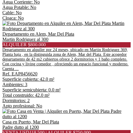
Agua Corriente: No
Agua Potable: No
Cable: No
Cloaca: No
Departamento en Alem, Mar Del Plata
Martin Rodriguez al 300
ALQUILER $800.000
Departamento en alquiler por 24 meses, ubicado en Martin Rodriguez 369,
Planta baja , en la distinguida zona de Alem, Mar del Plata. Este acogedor
departamento de 42 m2 cubiertos ofrece 2 dormitorios y 1 baño completo.
Con cocina y living comedor , ofreciendo un espacio funcional y moderno.
Cuenta ...
Ref. EAP8456620
Superficie cubierta: 42.0 m²
Ambientes: 3
Superficie semicubierta: 0.0 m²
Total construido: 42.0 m²
Dormitorios: 2
Apto profesional: No
Casa en Puerto, Mar Del Plata
Padre dutto al 1200
VENTA USD118.500 | ALQUILER $750.000