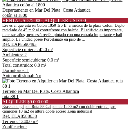
Departamento en Mar Del Plata, Costa Atlantica
colón al 1800
VENTA USD75.000 | ALQUILER USD700
Ese es el que está en Colón 1850 1ro E, a metros de la plaza Colón. Depto
reciclado de 45 mt2 al contrafrente con balcón. El edificio es importante,
tiene sus años, pero está recién pintado con una entrada importante y hall
amplio. La unidad posee Porcelanato en piso de ...
Ref. EAP8590493
Superficie cubierta: 45.0 m²
Ambientes: 2
Superficie semicubierta: 0.0 m²
Total construido: 0.0 m²
Dormitorios: 1
Apto profesional: No
Terreno en Mar Del Plata, Costa Atlantica
ruta 88 1
ALQUILER $9.000.000
Excelente galpon Ruta 88 Galpon de 1200 m2 con doble entrada para
camiones 10 m2 de altura doble acceso Zona industrial
Ref. ELA8588638
Terreno: 1240.0 m²
Zonificación: