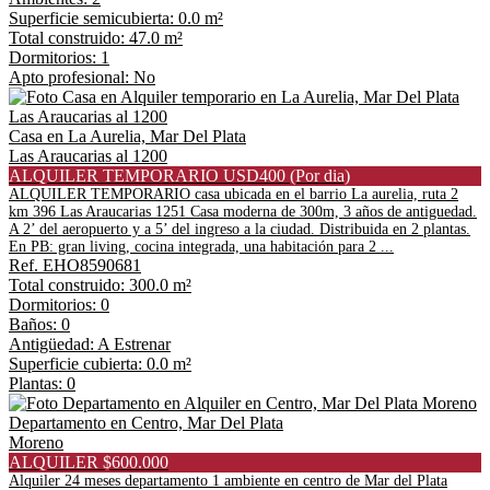
Superficie semicubierta: 0.0 m²
Total construido: 47.0 m²
Dormitorios: 1
Apto profesional: No
Casa en La Aurelia, Mar Del Plata
Las Araucarias al 1200
ALQUILER TEMPORARIO USD400 (Por dia)
ALQUILER TEMPORARIO casa ubicada en el barrio La aurelia, ruta 2
km 396 Las Araucarias 1251 Casa moderna de 300m, 3 años de antiguedad.
A 2’ del aeropuerto y a 5’ del ingreso a la ciudad. Distribuida en 2 plantas.
En PB: gran living, cocina integrada, una habitación para 2 ...
Ref. EHO8590681
Total construido: 300.0 m²
Dormitorios: 0
Baños: 0
Antigüedad: A Estrenar
Superficie cubierta: 0.0 m²
Plantas: 0
Departamento en Centro, Mar Del Plata
Moreno
ALQUILER $600.000
Alquiler 24 meses departamento 1 ambiente en centro de Mar del Plata