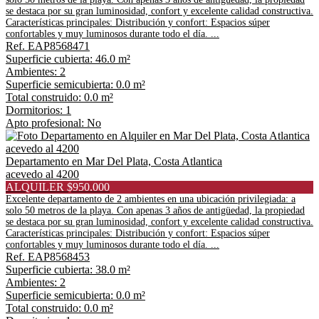
se destaca por su gran luminosidad, confort y excelente calidad constructiva.
Características principales: Distribución y confort: Espacios súper
confortables y muy luminosos durante todo el día. ...
Ref. EAP8568471
Superficie cubierta: 46.0 m²
Ambientes: 2
Superficie semicubierta: 0.0 m²
Total construido: 0.0 m²
Dormitorios: 1
Apto profesional: No
Departamento en Mar Del Plata, Costa Atlantica
acevedo al 4200
ALQUILER $950.000
Excelente departamento de 2 ambientes en una ubicación privilegiada: a
solo 50 metros de la playa. Con apenas 3 años de antigüedad, la propiedad
se destaca por su gran luminosidad, confort y excelente calidad constructiva.
Características principales: Distribución y confort: Espacios súper
confortables y muy luminosos durante todo el día. ...
Ref. EAP8568453
Superficie cubierta: 38.0 m²
Ambientes: 2
Superficie semicubierta: 0.0 m²
Total construido: 0.0 m²