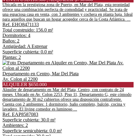
Ubicada en la prestigiosa zona de Puerto, en Mar del Plata, esta propiedad
ofrece una combinación perfecta de comodidad y practicidad. Se trata de
una espaciosa casa en venta, con 3 ambientes y cochera en planta baja. Ideal
para aquellos que buscan un hogar acogedor cerca de la Costa Atlántica. ...
Ref. EHO8471133
Total construido: 156.0 m²
Dormitorios: 4
Baños: 2
Antigüedad: A Estrenar
Superficie cubierta: 0.0 m²
Plantas: 2
Departamento en Centro, Mar Del Plata
Av. Colon al 2200
ALQUILER $650.000
Alquiler de departamento en Mar del Plata, Centro, con contrato de 24
meses. Ubicado en Av. Colon 2253, Piso 11, Departamento G, este cómodo
departamento de 30 m2 cubiertos ofrece una disposición contrafrente.
Cuenta con 2 ambientes: 1 dormitorio, baño completo, balcón, cocina y
lavadero. El living comedor es luminoso ...
Ref. EAP8587083
Superficie cubierta: 30.0 m²
Ambientes: 2
Superficie semicubierta: 0.0 m²