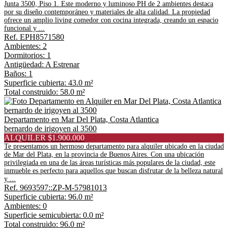
Junta 3500, Piso 1. Este moderno y luminoso PH de 2 ambientes destaca
por su diseño contemporáneo y materiales de alta calidad. La propiedad
ofrece un amplio living comedor con cocina integrada, creando un espacio
funcional y ...
Ref. EPH8571580
Ambientes: 2
Dormitorios: 1
Antigüedad: A Estrenar
Baños: 1
Superficie cubierta: 43.0 m²
Total construido: 58.0 m²
Departamento en Mar Del Plata, Costa Atlantica
bernardo de irigoyen al 3500
ALQUILER $1.900.000
Te presentamos un hermoso departamento para alquiler ubicado en la ciudad
de Mar del Plata, en la provincia de Buenos Aires. Con una ubicación
privilegiada en una de las áreas turísticas más populares de la ciudad, este
inmueble es perfecto para aquellos que buscan disfrutar de la belleza natural
y ...
Ref. 9693597::ZP-M-57981013
Superficie cubierta: 96.0 m²
Ambientes: 0
Superficie semicubierta: 0.0 m²
Total construido: 96.0 m²