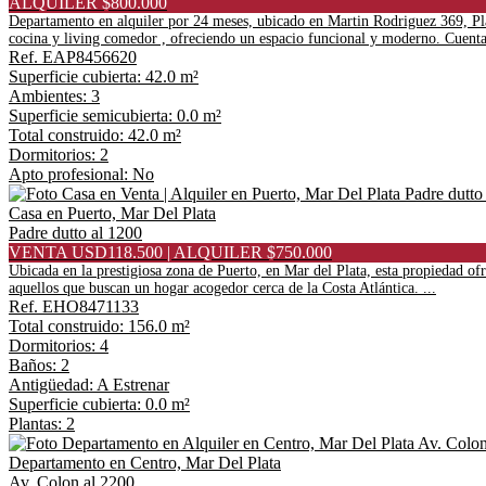
ALQUILER $800.000
Departamento en alquiler por 24 meses, ubicado en Martin Rodriguez 369, Pla
cocina y living comedor , ofreciendo un espacio funcional y moderno. Cuenta 
Ref. EAP8456620
Superficie cubierta: 42.0 m²
Ambientes: 3
Superficie semicubierta: 0.0 m²
Total construido: 42.0 m²
Dormitorios: 2
Apto profesional: No
Casa en Puerto, Mar Del Plata
Padre dutto al 1200
VENTA USD118.500 | ALQUILER $750.000
Ubicada en la prestigiosa zona de Puerto, en Mar del Plata, esta propiedad of
aquellos que buscan un hogar acogedor cerca de la Costa Atlántica. ...
Ref. EHO8471133
Total construido: 156.0 m²
Dormitorios: 4
Baños: 2
Antigüedad: A Estrenar
Superficie cubierta: 0.0 m²
Plantas: 2
Departamento en Centro, Mar Del Plata
Av. Colon al 2200