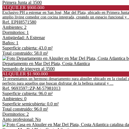
Primera Junta al 3500
ALQUILER $900.000
Exclusivo PH a estrenar en San José, Mar del Plata, ubicado en Primera Junt
amplio living comedor con cocina integrada, creando un espacio funcional y .
Ref. EPH8571580
Ambientes: 2
Dormitorios: 1
Antigüedad: A Estrenar
Baños: 1
Superficie cubierta: 43.0 m²
Total construido: 58.0 m²
Departamento en Mar Del Plata, Costa Atlantica
bernardo de irigoyen al 3500
ALQUILER $1.900.000
Te presentamos un hermoso departamento para alquiler ubicado en la ciudad de 
perfecto para aquellos que buscan disfrutar de la belleza natural y ...
Ref. 9693597::ZP-M-57981013
Superficie cubierta: 96.0 m²
Ambientes: 0
Superficie semicubierta: 0.0 m²
Total construido: 96.0 m²
Dormitorios: 2
Apto profesional: No