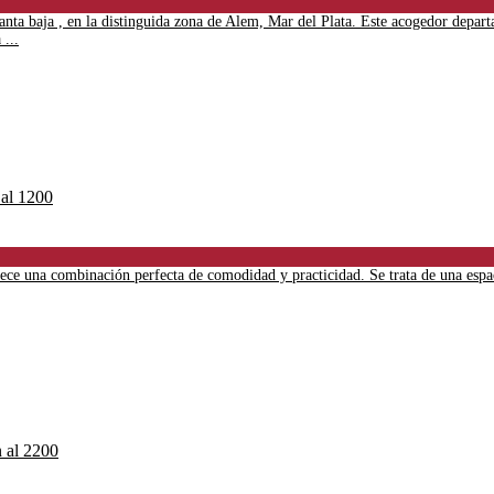
nta baja , en la distinguida zona de Alem, Mar del Plata. Este acogedor depa
...
rece una combinación perfecta de comodidad y practicidad. Se trata de una espac