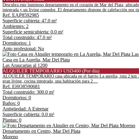
Descubra este luminoso departamento en el corazón de Mar del Plata, ubicado
integrada y un living comedor. El departamento dispone de calefacción por tir
Ref. EAP8592985
Superficie cubierta: 47.0 m²
Ambientes: 2
Superficie semicubierta: 0.0 m²
Total construido: 47.0 m²
Dormitorios: 1
Apto profesional: No
Casa en La Aurelia, Mar Del Plata
Las Araucarias al 1200
ALQUILER TEMPORARIO USD400 (Por dia)
ALQUILER TEMPORARIO casa ubicada en el barrio La aurelia, ruta 2 km 396 L
gran living, cocina integrada, una habitación para 2 ...
Ref. EHO8590681
Total construido: 300.0 m²
Dormitorios: 0
Baños: 0
Antigüedad: A Estrenar
Superficie cubierta: 0.0 m²
Plantas: 0
Departamento en Centro, Mar Del Plata
Moreno