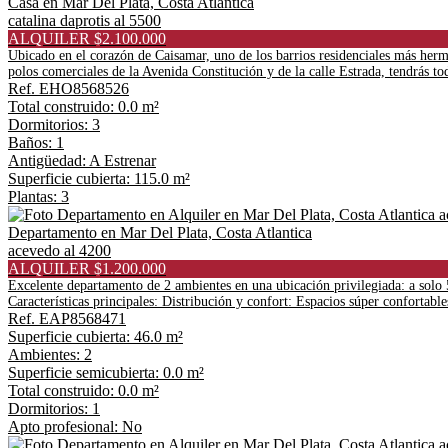
Casa en Mar Del Plata, Costa Atlantica
catalina daprotis al 5500
ALQUILER $2.100.000
Ubicado en el corazón de Caisamar, uno de los barrios residenciales más hermo
polos comerciales de la Avenida Constitución y de la calle Estrada, tendrás tod
Ref. EHO8568526
Total construido: 0.0 m²
Dormitorios: 3
Baños: 1
Antigüedad: A Estrenar
Superficie cubierta: 115.0 m²
Plantas: 3
Departamento en Mar Del Plata, Costa Atlantica
acevedo al 4200
ALQUILER $1.200.000
Excelente departamento de 2 ambientes en una ubicación privilegiada: a solo 5
Características principales: Distribución y confort: Espacios súper confortabl
Ref. EAP8568471
Superficie cubierta: 46.0 m²
Ambientes: 2
Superficie semicubierta: 0.0 m²
Total construido: 0.0 m²
Dormitorios: 1
Apto profesional: No