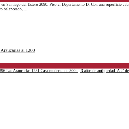
 en Santiago del Estero 2090, Piso 2, Departamento D. Con una superficie cubi
o balanceado, ...
as Araucarias 1251 Casa moderna de 300m, 3 años de antiguedad. A 2’ del aer