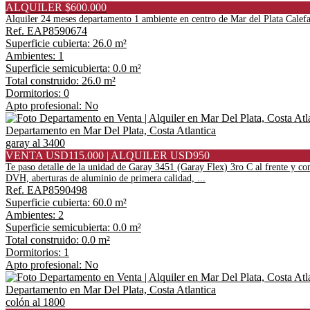
ALQUILER $600.000
Alquiler 24 meses departamento 1 ambiente en centro de Mar del Plata Calefa
Ref. EAP8590674
Superficie cubierta: 26.0 m²
Ambientes: 1
Superficie semicubierta: 0.0 m²
Total construido: 26.0 m²
Dormitorios: 0
Apto profesional: No
Departamento en Mar Del Plata, Costa Atlantica
garay al 3400
VENTA USD115.000 | ALQUILER USD950
Te paso detalle de la unidad de Garay 3451 (Garay Flex) 3ro C al frente y co
DVH, aberturas de aluminio de primera calidad, ...
Ref. EAP8590498
Superficie cubierta: 60.0 m²
Ambientes: 2
Superficie semicubierta: 0.0 m²
Total construido: 0.0 m²
Dormitorios: 1
Apto profesional: No
Departamento en Mar Del Plata, Costa Atlantica
colón al 1800