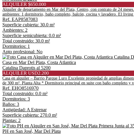
ALQUILER $650.000
Alquiler de departamento en Mar del Plata, Centro, con contrato de 24 mese
ambientes: 1 dormitorio, baño completo, balcón, cocina y lavadero. El living
Ref. EAP8587083
Superficie cubierta: 30.0 m²
Ambientes: 2
Superficie semicubierta: 0.0 m²
Total construido: 30.0 m²
Dormitorios: 1
Apto profesional: No
Casa en Mar Del Plata, Costa Atlantica
Catalina Daprotis al 5200
ALQUILER USD2.200
Casa en alquiler – Barrio Parque Luro Excelente propiedad de amplias dimens
de 300 m². Planta Alta * Dormitorio principal en suite con baño completo y ve
Ref. EHO8516970
Total construido: 0.0 m²
Dormitorios: 3
Baños: 3
Antigüedad: A Estrenar
Superficie cubierta: 270.0 m²
Plantas: 2
PH en San José, Mar Del Plata