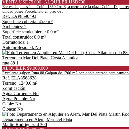
VENTA USD75.000 | ALQUILER USD700
Ese es el que está en Colón 1850 1ro E, a metros de la plaza Colón. Depto rec
unidad posee Porcelanato en piso de ...
Ref. EAP8590493
Superficie cubierta: 45.0 m²
Ambientes: 2
Superficie semicubierta: 0.0 m²
Total construido: 0.0 m²
Dormitorios: 1
Apto profesional: No
Terreno en Mar Del Plata, Costa Atlantica
ruta 88 1
ALQUILER $9.000.000
Excelente galpon Ruta 88 Galpon de 1200 m2 con doble entrada para camiones
Ref. ELA8588638
Terreno: 1240.0 m²
Zonificación:
Agua Corriente: No
Agua Potable: No
Cable: No
Cloaca: No
Departamento en Alem, Mar Del Plata
Martin Rodriguez al 300